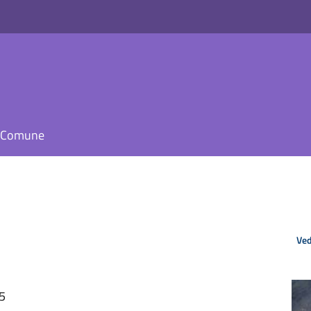
il Comune
Ved
05