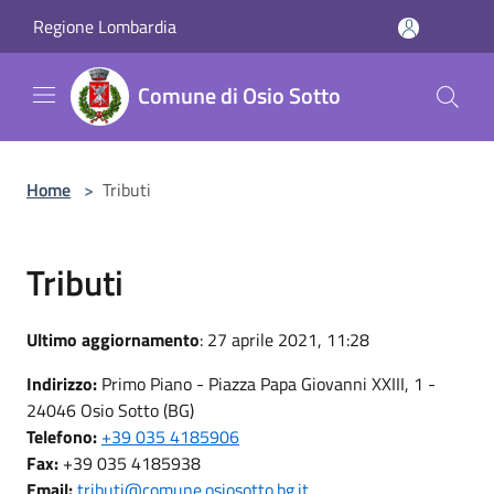
Salta al contenuto principale
Regione Lombardia
Comune di Osio Sotto
Home
>
Tributi
Tributi
Ultimo aggiornamento
: 27 aprile 2021, 11:28
Indirizzo:
Primo Piano - Piazza Papa Giovanni XXIII, 1 -
24046 Osio Sotto (BG)
Telefono:
+39 035 4185906
Fax:
+39 035 4185938
Email:
tributi@comune.osiosotto.bg.it