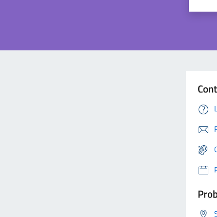
Cont
Prob