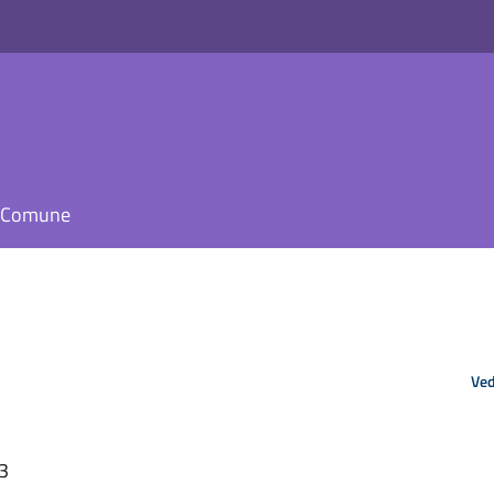
il Comune
Ved
03