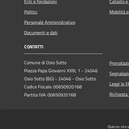
Enti e fondazioni
Catasto e
Politici
Mobilità e
Personale Amministrativo
Documenti e dati
CONTATTI
Comune di Osio Sotto
Prenotaz
Piazza Papa Giovanni XXIII, 1 - 24046
Segnalazi
Osio Sotto (BG) - 24046 - Osio Sotto
Leggi le 
Codice Fiscale: 00650920168
Richiesta
Partita IVA: 00650920168
PEC:
comune.osiosotto@pec.regione.lombardia.it
Questo sito 