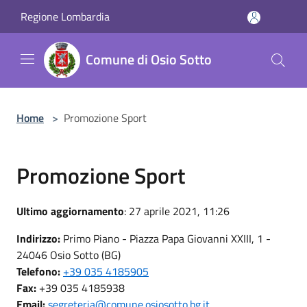
Salta al contenuto principale
Regione Lombardia
Comune di Osio Sotto
Home
>
Promozione Sport
Promozione Sport
Ultimo aggiornamento
: 27 aprile 2021, 11:26
Indirizzo:
Primo Piano - Piazza Papa Giovanni XXIII, 1 -
24046 Osio Sotto (BG)
Telefono:
+39 035 4185905
Fax:
+39 035 4185938
Email:
segreteria@comune.osiosotto.bg.it