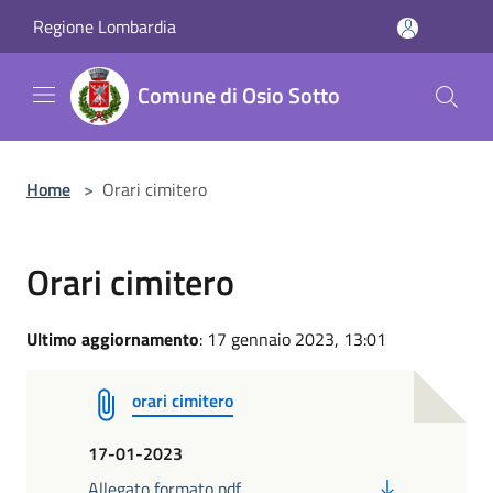
Salta al contenuto principale
Regione Lombardia
Comune di Osio Sotto
Home
>
Orari cimitero
Orari cimitero
Ultimo aggiornamento
: 17 gennaio 2023, 13:01
orari cimitero
17-01-2023
PDF
Allegato formato pdf