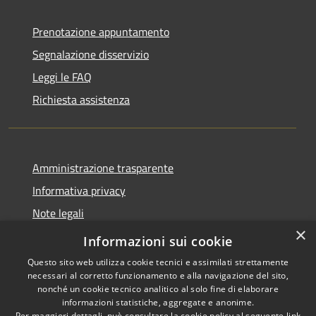
Prenotazione appuntamento
Segnalazione disservizio
Leggi le FAQ
Richiesta assistenza
Amministrazione trasparente
Informativa privacy
Note legali
×
Dichiarazione di accessibilità 2025
Informazioni sui cookie
Questo sito web utilizza cookie tecnici e assimilati strettamente
necessari al corretto funzionamento e alla navigazione del sito,
nonché un cookie tecnico analitico al solo fine di elaborare
informazioni statistiche, aggregate e anonime.
RSS
Copyright © 2026 • Comune di
Per maggiori dettagli, può consultare la cookie policy al seguente
link