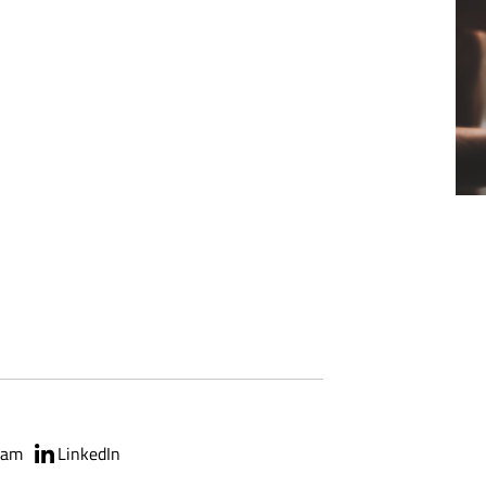
ram
LinkedIn