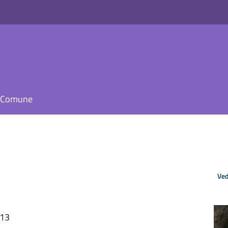
il Comune
Ved
:13