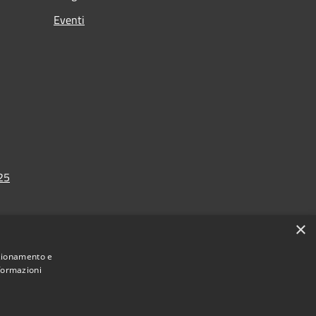
Eventi
025
×
nzionamento e
nformazioni