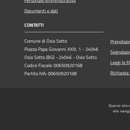
Personale Amministrativo
Documenti e dati
CONTATTI
Comune di Osio Sotto
Prenotaz
Piazza Papa Giovanni XXIII, 1 - 24046
Segnalazi
Osio Sotto (BG) - 24046 - Osio Sotto
Leggi le 
Codice Fiscale: 00650920168
Richiesta
Partita IVA: 00650920168
PEC:
comune.osiosotto@pec.regione.lombardia.it
Questo sito 
Centralino Unico: 035 4185901
alla navig