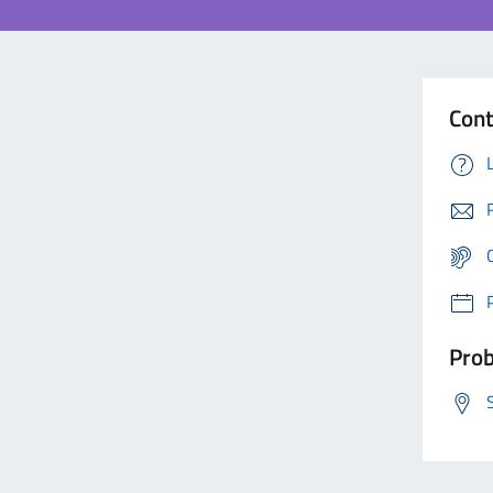
Cont
Prob