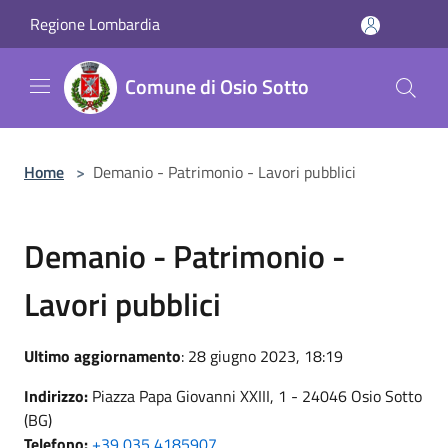
Salta al contenuto principale
Regione Lombardia
Comune di Osio Sotto
Home
>
Demanio - Patrimonio - Lavori pubblici
Demanio - Patrimonio -
Lavori pubblici
Ultimo aggiornamento
: 28 giugno 2023, 18:19
Indirizzo:
Piazza Papa Giovanni XXIII, 1 - 24046 Osio Sotto
(BG)
Telefono:
+39 035 4185907