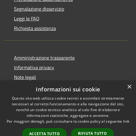
Segnalazione disservizio
Leggi le FAQ
Richiesta assistenza
Amministrazione trasparente
Informativa privacy
Note legali
×
Dichiarazione di accessibilità 2025
Informazioni sui cookie
Questo sito web utilizza cookie tecnici e assimilati strettamente
necessari al corretto funzionamento e alla navigazione del sito,
nonché un cookie tecnico analitico al solo fine di elaborare
informazioni statistiche, aggregate e anonime.
RSS
Copyright © 2026 • Comune di
Per maggiori dettagli, può consultare la cookie policy al seguente
link
Accessibilità
Osio Sotto • Powered by
Privacy
Municipium
Accesso
•
RIFIUTA TUTTO
ACCETTA TUTTO