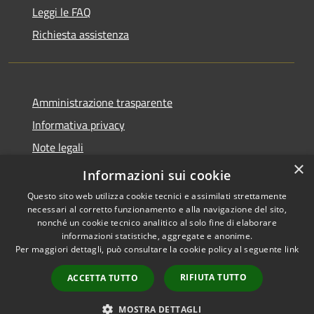
Leggi le FAQ
Richiesta assistenza
Amministrazione trasparente
Informativa privacy
Note legali
×
Dichiarazione di accessibilità 2025
Informazioni sui cookie
Questo sito web utilizza cookie tecnici e assimilati strettamente
necessari al corretto funzionamento e alla navigazione del sito,
nonché un cookie tecnico analitico al solo fine di elaborare
informazioni statistiche, aggregate e anonime.
RSS
Copyright © 2026 • Comune di
Per maggiori dettagli, può consultare la cookie policy al seguente
link
Accessibilità
Osio Sotto • Powered by
Privacy
Municipium
Accesso
•
RIFIUTA TUTTO
ACCETTA TUTTO
Cookie
redazione
Mappa del sito
MOSTRA DETTAGLI