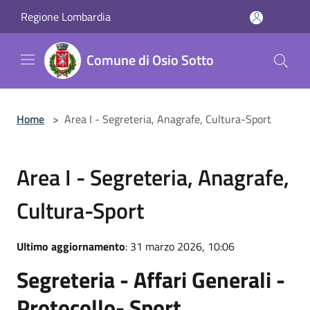
Salta al contenuto principale
Regione Lombardia
Comune di Osio Sotto
Home
>
Area I - Segreteria, Anagrafe, Cultura-Sport
Area I - Segreteria, Anagrafe,
Cultura-Sport
Ultimo aggiornamento
: 31 marzo 2026, 10:06
Segreteria - Affari Generali -
Protocollo- Sport