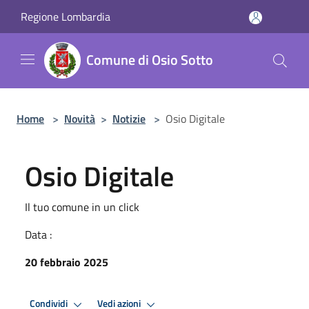
Salta al contenuto principale
Regione Lombardia
Comune di Osio Sotto
Home
>
Novità
>
Notizie
>
Osio Digitale
Osio Digitale
Il tuo comune in un click
Data :
20 febbraio 2025
Condividi
Vedi azioni