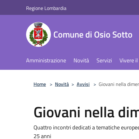
Salta al contenuto principale
Regione Lombardia
Comune di Osio Sotto
Amministrazione
Novità
Servizi
Vivere 
Home
>
Novità
>
Avvisi
>
Giovani nella dime
Giovani nella d
Quattro incontri dedicati a tematiche europee 
25 anni