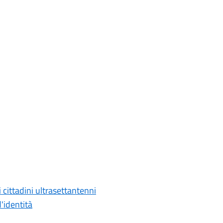
i cittadini ultrasettantenni
d'identità