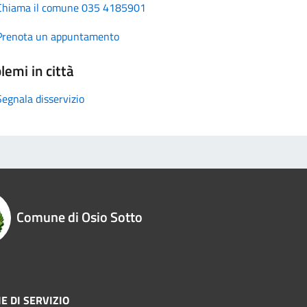
Chiama il comune 035 4185901
Prenota un appuntamento
lemi in città
Segnala disservizio
Comune di Osio Sotto
E DI SERVIZIO