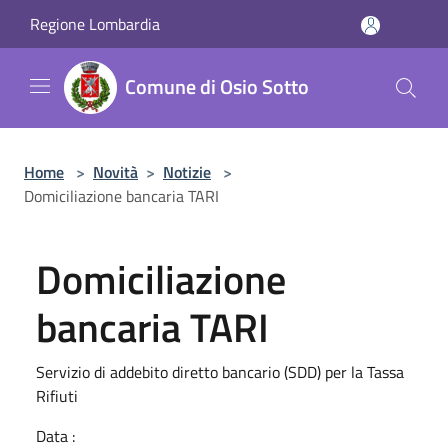
Salta al contenuto principale
Regione Lombardia
Comune di Osio Sotto
Home
>
Novità
>
Notizie
>
Domiciliazione bancaria TARI
Domiciliazione
bancaria TARI
Servizio di addebito diretto bancario (SDD) per la Tassa
Rifiuti
Data :