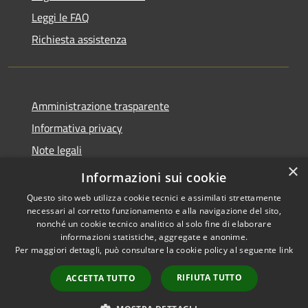
Leggi le FAQ
Richiesta assistenza
Amministrazione trasparente
Informativa privacy
Note legali
×
Dichiarazione di accessibilità 2025
Informazioni sui cookie
Questo sito web utilizza cookie tecnici e assimilati strettamente
necessari al corretto funzionamento e alla navigazione del sito,
nonché un cookie tecnico analitico al solo fine di elaborare
informazioni statistiche, aggregate e anonime.
RSS
Copyright © 2026 • Comune di
Per maggiori dettagli, può consultare la cookie policy al seguente
link
Accessibilità
Osio Sotto • Powered by
Privacy
Municipium
Accesso
•
RIFIUTA TUTTO
ACCETTA TUTTO
Cookie
redazione
Mappa del sito