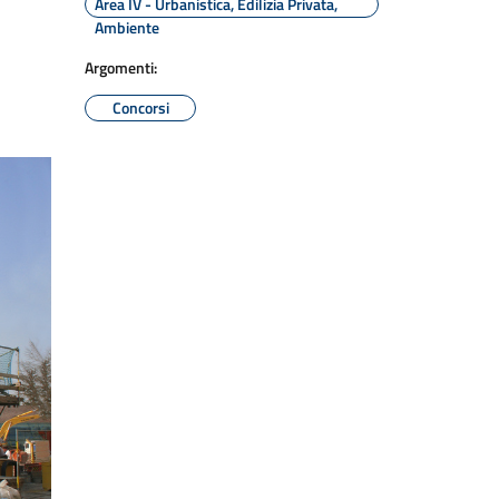
Area IV - Urbanistica, Edilizia Privata,
Ambiente
Argomenti:
Concorsi