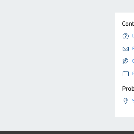
Cont
Prob