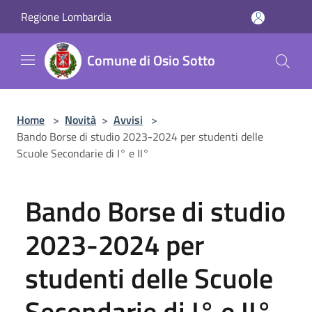
Salta al contenuto principale
Regione Lombardia
Comune di Osio Sotto
Home
>
Novità
>
Avvisi
>
Bando Borse di studio 2023-2024 per studenti delle
Scuole Secondarie di I° e II°
Bando Borse di studio
2023-2024 per
studenti delle Scuole
Secondarie di I° e II°