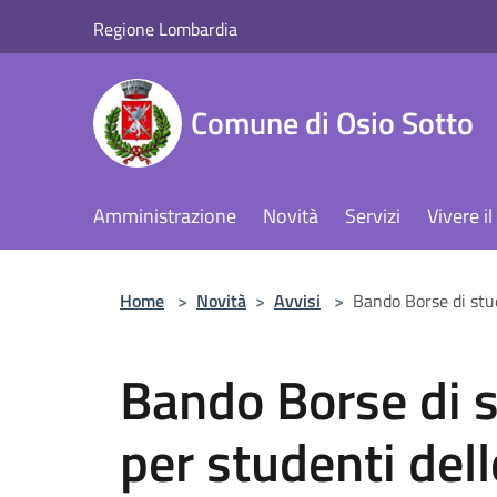
Salta al contenuto principale
Regione Lombardia
Comune di Osio Sotto
Amministrazione
Novità
Servizi
Vivere 
Home
>
Novità
>
Avvisi
>
Bando Borse di stu
Bando Borse di 
per studenti del