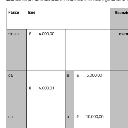
Fasce
Isee
Esenzi
sino a
€
4.000,00
esen
da
a
€
6.000,00
€
4.000,01
da
a
€
10.000,00