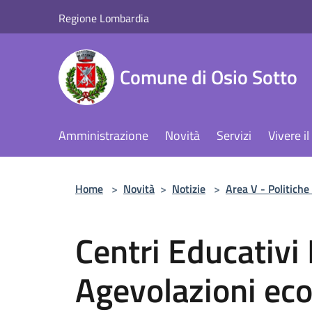
Salta al contenuto principale
Regione Lombardia
Comune di Osio Sotto
Amministrazione
Novità
Servizi
Vivere 
Home
>
Novità
>
Notizie
>
Area V - Politiche 
Centri Educativi 
Agevolazioni ec