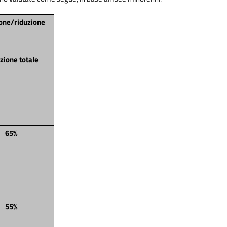
one/riduzione
zione totale
65%
55%