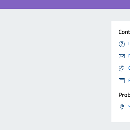
Cont
Prob