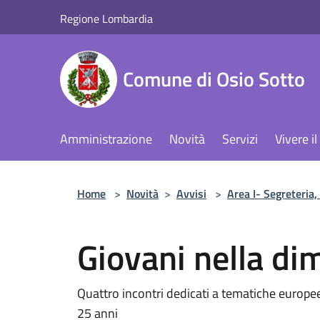
Salta al contenuto principale
Regione Lombardia
Comune di Osio Sotto
Amministrazione
Novità
Servizi
Vivere 
Home
>
Novità
>
Avvisi
>
Area I- Segreteria,
Giovani nella d
Quattro incontri dedicati a tematiche europee 
25 anni