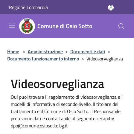
Salta al contenuto principale
Regione Lombardia
Comune di Osio Sotto
Home
>
Amministrazione
>
Documenti e dati
>
Documento funzionamento interno
>
Videosorveglianza
Videosorveglianza
Qui puoi trovare il regolamento di videosorveglianza e i
modelli di informativa di secondo livello. Il titolare del
trattamento è il Comune di Osio Sotto. Il Responsabile
protezione dati è contattabile al seguente recapito:
dpo@comune.osiosotto.bg.it