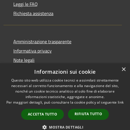
Leggi le FAQ
Richiesta assistenza
Amministrazione trasparente
Informativa privacy
Note legali
×
Dichiarazione di accessibilità 2025
Informazioni sui cookie
Questo sito web utilizza cookie tecnici e assimilati strettamente
necessari al corretto funzionamento e alla navigazione del sito,
nonché un cookie tecnico analitico al solo fine di elaborare
informazioni statistiche, aggregate e anonime.
RSS
Copyright © 2026 • Comune di
Per maggiori dettagli, può consultare la cookie policy al seguente
link
Accessibilità
Osio Sotto • Powered by
Privacy
Municipium
Accesso
•
RIFIUTA TUTTO
ACCETTA TUTTO
Cookie
redazione
Mappa del sito
MOSTRA DETTAGLI