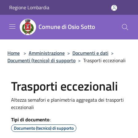
Salta al contenuto principale
Regione Lombardia
Comune di Osio Sotto
Home
>
Amministrazione
>
Documenti e dati
>
Documenti (tecnico) di supporto
>
Trasporti eccezionali
Trasporti eccezionali
Altezza semafori e planimetria aggregata dei trasporti
eccezionali
Tipi di documento
:
Documento (tecnico) di supporto