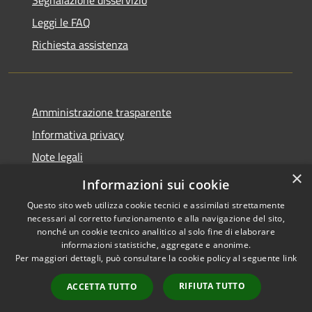
Leggi le FAQ
Richiesta assistenza
Amministrazione trasparente
Informativa privacy
Note legali
×
Dichiarazione di accessibilità 2025
Informazioni sui cookie
Questo sito web utilizza cookie tecnici e assimilati strettamente
necessari al corretto funzionamento e alla navigazione del sito,
nonché un cookie tecnico analitico al solo fine di elaborare
informazioni statistiche, aggregate e anonime.
RSS
Copyright © 2026 • Comune di
Per maggiori dettagli, può consultare la cookie policy al seguente
link
Accessibilità
Osio Sotto • Powered by
Privacy
Municipium
Accesso
•
RIFIUTA TUTTO
ACCETTA TUTTO
Cookie
redazione