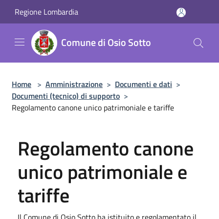
Salta al contenuto principale
Regione Lombardia
Comune di Osio Sotto
Home
>
Amministrazione
>
Documenti e dati
>
Documenti (tecnico) di supporto
>
Regolamento canone unico patrimoniale e tariffe
Regolamento canone
unico patrimoniale e
tariffe
Il Comune di Osio Sotto ha istituito e regolamentato il