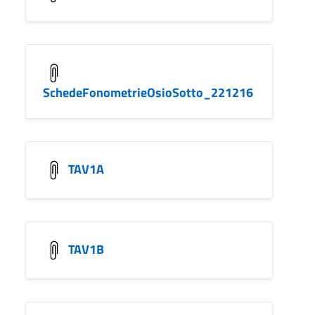
SchedeFonometrieOsioSotto_221216
TAV1A
TAV1B