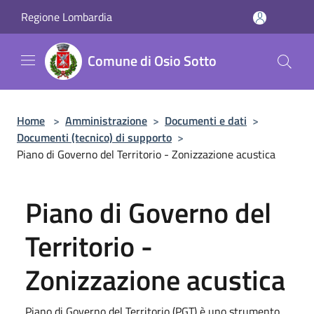
Salta al contenuto principale
Regione Lombardia
Comune di Osio Sotto
Home
>
Amministrazione
>
Documenti e dati
>
Documenti (tecnico) di supporto
>
Piano di Governo del Territorio - Zonizzazione acustica
Piano di Governo del
Territorio -
Zonizzazione acustica
Piano di Governo del Territorio (PGT) è uno strumento