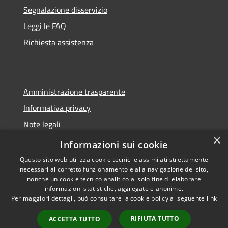
Segnalazione disservizio
Leggi le FAQ
Richiesta assistenza
Amministrazione trasparente
Informativa privacy
Note legali
×
Dichiarazione di accessibilità 2025
Informazioni sui cookie
Questo sito web utilizza cookie tecnici e assimilati strettamente
necessari al corretto funzionamento e alla navigazione del sito,
nonché un cookie tecnico analitico al solo fine di elaborare
informazioni statistiche, aggregate e anonime.
RSS
Copyright © 2026 • Comune di
Per maggiori dettagli, può consultare la cookie policy al seguente
link
Accessibilità
Osio Sotto • Powered by
Privacy
Municipium
Accesso
•
RIFIUTA TUTTO
ACCETTA TUTTO