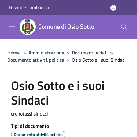
Salta al contenuto principale
Regione Lombardia
Comune di Osio Sotto
Home
>
Amministrazione
>
Documenti e dati
>
Documento attività politica
>
Osio Sotto e i suoi Sindaci
Osio Sotto e i suoi
Sindaci
cronotassi sindaci
Tipi di documento
:
Documento attività politica