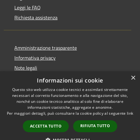
Leggi le FAQ
Richiesta assistenza
Amministrazione trasparente
Informativa privacy
Note legali
×
Dichiarazione di accessibilità 2025
Informazioni sui cookie
Questo sito web utilizza cookie tecnici e assimilati strettamente
necessari al corretto funzionamento e alla navigazione del sito,
nonché un cookie tecnico analitico al solo fine di elaborare
informazioni statistiche, aggregate e anonime.
RSS
Copyright © 2026 • Comune di
Per maggiori dettagli, può consultare la cookie policy al seguente
link
Accessibilità
Osio Sotto • Powered by
Privacy
Municipium
Accesso
•
RIFIUTA TUTTO
ACCETTA TUTTO
Cookie
redazione
Mappa del sito