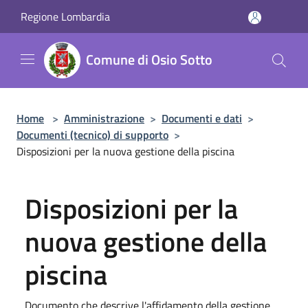
Salta al contenuto principale
Regione Lombardia
Comune di Osio Sotto
Home
>
Amministrazione
>
Documenti e dati
>
Documenti (tecnico) di supporto
>
Disposizioni per la nuova gestione della piscina
Disposizioni per la
nuova gestione della
piscina
Documento che descrive l'affidamento della gestione