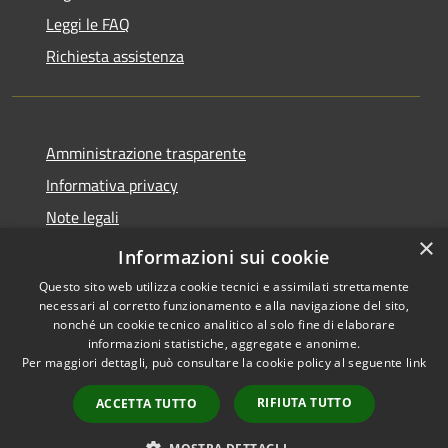
Leggi le FAQ
Richiesta assistenza
Amministrazione trasparente
Informativa privacy
Note legali
×
Dichiarazione di accessibilità 2025
Informazioni sui cookie
Questo sito web utilizza cookie tecnici e assimilati strettamente
necessari al corretto funzionamento e alla navigazione del sito,
nonché un cookie tecnico analitico al solo fine di elaborare
informazioni statistiche, aggregate e anonime.
RSS
Copyright © 2026 • Comune di
Per maggiori dettagli, può consultare la cookie policy al seguente
link
Accessibilità
Osio Sotto • Powered by
Privacy
Municipium
Accesso
•
RIFIUTA TUTTO
ACCETTA TUTTO
Cookie
redazione
Mappa del sito