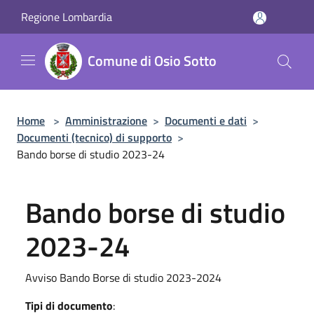
Salta al contenuto principale
Regione Lombardia
Comune di Osio Sotto
Home
>
Amministrazione
>
Documenti e dati
>
Documenti (tecnico) di supporto
>
Bando borse di studio 2023-24
Bando borse di studio
2023-24
Avviso Bando Borse di studio 2023-2024
Tipi di documento
: