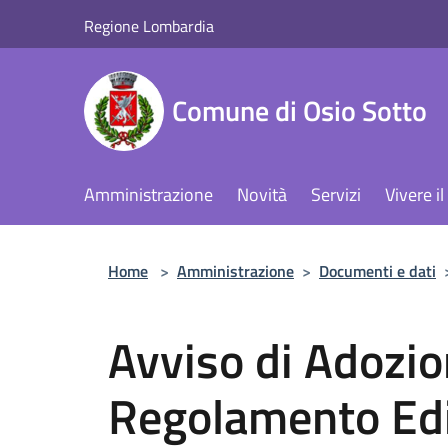
Salta al contenuto principale
Regione Lombardia
Comune di Osio Sotto
Amministrazione
Novità
Servizi
Vivere 
Home
>
Amministrazione
>
Documenti e dati
Avviso di Adozi
Regolamento Edi