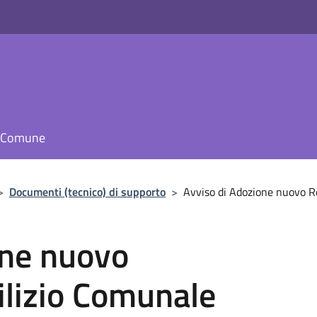
il Comune
>
Documenti (tecnico) di supporto
>
Avviso di Adozione nuovo R
one nuovo
lizio Comunale