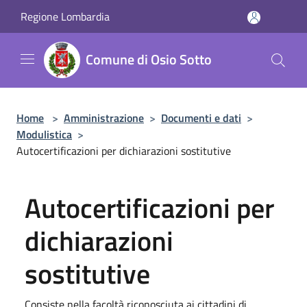
Salta al contenuto principale
Regione Lombardia
Comune di Osio Sotto
Home
>
Amministrazione
>
Documenti e dati
>
Modulistica
>
Autocertificazioni per dichiarazioni sostitutive
Autocertificazioni per
dichiarazioni
sostitutive
Consiste nella facoltà riconosciuta ai cittadini di